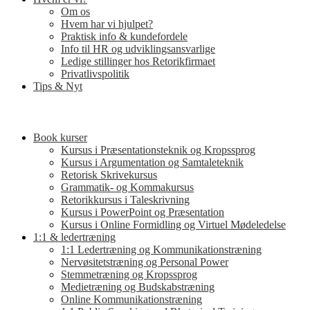
Om os
Hvem har vi hjulpet?
Praktisk info & kundefordele
Info til HR og udviklingsansvarlige
Ledige stillinger hos Retorikfirmaet
Privatlivspolitik
Tips & Nyt
Book kurser
Kursus i Præsentationsteknik og Kropssprog
Kursus i Argumentation og Samtaleteknik
Retorisk Skrivekursus
Grammatik- og Kommakursus
Retorikkursus i Taleskrivning
Kursus i PowerPoint og Præsentation
Kursus i Online Formidling og Virtuel Mødeledelse
1:1 & ledertræning
1:1 Ledertræning og Kommunikationstræning
Nervøsitetstræning og Personal Power
Stemmetræning og Kropssprog
Medietræning og Budskabstræning
Online Kommunikationstræning