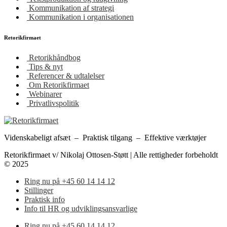
Kommunikation af strategi
Kommunikation i organisationen
Retorikfirmaet
Retorikhåndbog
Tips & nyt
Referencer & udtalelser
Om Retorikfirmaet
Webinarer
Privatlivspolitik
Videnskabeligt afsæt – Praktisk tilgang – Effektive værktøjer
Retorikfirmaet v/ Nikolaj Ottosen-Støtt | Alle rettigheder forbeholdt
© 2025
Ring nu på +45 60 14 14 12
Stillinger
Praktisk info
Info til HR og udviklingsansvarlige
Ring nu på +45 60 14 14 12