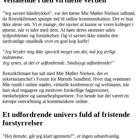
”Jeg savner håndtrykket”, var det første Mie Møller Nielsen udbrød,
da Retorikfirmaet spurgte ind til online kommunikation. Det er hun
ikke alene om. Vi er mange, der savner at kunne se vores kolleger i
øjnene, når vi taler med dem. At høre deres stemmer uden
lydproblemer og forsinkelser. Og vi savner ikke mindst den
sædvanlige smalltalk over en god kop kaffe!
”
Jeg bryder mig ikke specielt meget om det, må jeg ærligt
indrømme.
Jeg synes, at det er udfordrende. Sindssygt udfordrende!”
Retorikfirmaet har talt med Mie Møller Nielsen, der er
sekretariatschef i Forum for Mænds Sundhed. Hver dag svømmer
Mie rundt i online møder, virtuelle konferencer og webinarer, når
hun skal engagere og motivere forskellige fagpersoner,
medarbejdere og samarbejdspartnere. For hende har det været en
kæmpe omvæltning at kommunikere online.
Et udfordrende univers fuld af fristende
forstyrrelser
”Hej derude, går jeg klart igennem?”, er ingen udsædvanlig