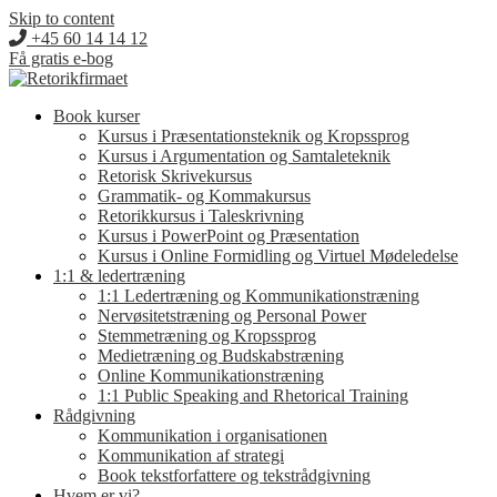
Skip to content
+45 60 14 14 12
Få gratis e-bog
Book kurser
Kursus i Præsentationsteknik og Kropssprog
Kursus i Argumentation og Samtaleteknik
Retorisk Skrivekursus
Grammatik- og Kommakursus
Retorikkursus i Taleskrivning
Kursus i PowerPoint og Præsentation
Kursus i Online Formidling og Virtuel Mødeledelse
1:1 & ledertræning
1:1 Ledertræning og Kommunikationstræning
Nervøsitetstræning og Personal Power
Stemmetræning og Kropssprog
Medietræning og Budskabstræning
Online Kommunikationstræning
1:1 Public Speaking and Rhetorical Training
Rådgivning
Kommunikation i organisationen
Kommunikation af strategi
Book tekstforfattere og tekstrådgivning
Hvem er vi?