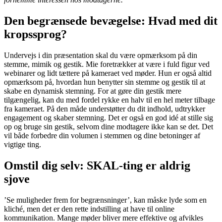
Den begrænsede bevægelse: Hvad med dit
kropssprog?
Undervejs i din præsentation skal du være opmærksom på din
stemme, mimik og gestik. Mie foretrækker at være i fuld figur ved
webinarer og lidt tættere på kameraet ved møder. Hun er også altid
opmærksom på, hvordan hun benytter sin stemme og gestik til at
skabe en dynamisk stemning. For at gøre din gestik mere
tilgængelig, kan du med fordel rykke en halv til en hel meter tilbage
fra kameraet. På den måde understøtter du dit indhold, udtrykker
engagement og skaber stemning. Det er også en god idé at stille sig
op og bruge sin gestik, selvom dine modtagere ikke kan se det. Det
vil både forbedre din volumen i stemmen og dine betoninger af
vigtige ting.
Omstil dig selv: SKAL-ting er aldrig
sjove
’Se muligheder frem for begrænsninger’, kan måske lyde som en
kliché, men det er den rette indstilling at have til online
kommunikation. Mange møder bliver mere effektive og afvikles