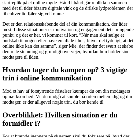
startreplik på et online møde. Hånd i hånd går replikken sammen
med det til tider bizarre digitale vink og de drilske lydproblemer, der
til enhver tid føler sig velkomne.
Det er den relationsskabende del af din kommunikation, der lider
mest. I disse situationer er motivation og engagement det springende
punkt, og det er her, vi kommer til kort. ”Når man skal sælge et
budskab til nogen eller have en aftale i hus, bliver det tydeligt, at det
online ikke kan det samme”, siger Mie, der finder det svært at skabe
den rette stemning og grundigt overvejer, hvordan hun holder sine
modtagere til ilden.
Hvordan tager du kampen op? 3 vigtige
trin i online kommunikation
Mod et hav af forstyrrende fristelser kæmper du om din modtagers
opmærksomhed. Vil du undgå at snuble på ruten mellem dig og din
modtager, er der alligevel nogle trin, du bør kende til.
Overblikket: Hvilken situation er du
formidler i?
For at brænde igennem på skærmen skal du fokusere på, hvad der