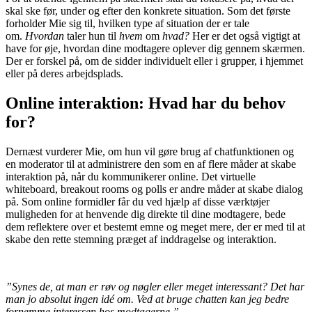
skal ske før, under og efter den konkrete situation. Som det første
forholder Mie sig til, hvilken type af situation der er tale
om.
Hvordan
taler hun til
hvem
om
hvad?
Her er det også vigtigt at
have for øje, hvordan dine modtagere oplever dig gennem skærmen.
Der er forskel på, om de sidder individuelt eller i grupper, i hjemmet
eller på deres arbejdsplads.
Online interaktion: Hvad har du behov
for?
Dernæst vurderer Mie, om hun vil gøre brug af chatfunktionen og
en moderator til at administrere den som en af flere måder at skabe
interaktion på, når du kommunikerer online. Det virtuelle
whiteboard, breakout rooms og polls er andre måder at skabe dialog
på. Som online formidler får du ved hjælp af disse værktøjer
muligheden for at henvende dig direkte til dine modtagere, bede
dem reflektere over et bestemt emne og meget mere, der er med til at
skabe den rette stemning præget af inddragelse og interaktion.
”Synes de, at man er røv og nøgler eller meget interessant? Det har
man jo absolut ingen idé om. Ved at bruge chatten kan jeg bedre
fornemme interessen hos modtagerne.”