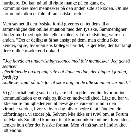
hurtigere. Du kan nå ud til rigtig mange på én gang og
kommunikere med mennesker på den anden side af kloden. Online
kommunikation er fuld af fantastiske fordele.
Men savnet til den fysiske fortid giver os en tendens til at
sammenligne den online situation med den fysiske. Sammenligner
du derimod med opkaldet eller mailen, vil din indstilling være en
anden. ”Det er dejligt at få sat ansigt på dem, man endnu ikke
kender, og se, hvordan ens kolleger har det,” siger Mie, der har langt
flere online møder end opkald.
”Jeg havde en undervisningsseance med tolv mennesker. Jeg genså
seancen
efterfølgende og tog mig selv i at ligne en due, der nipper i jorden,
fordi jeg
skulle se rundt på alle for at sikre mig, at de alle sammen var med.”
Vi går forhåbentlig snart en lysere tid i møde – en tid, hvor online
kommunikation er et valg og ikke en nødvendighed. Lige nu har vi
ikke andre muligheder end at bevæge os varsomt rundt i den
virtuelle verden, hvor vi hver dag bliver bedre til at håndtere de
udfordringer, vi støder på. Selvom Mie ikke er i tvivl om, at Forum
for Mænds Sundhed kommer til at kommunikere online i fremtiden,
længes hun efter det fysiske format. Men vi må savne håndtrykket
lidt endnu.