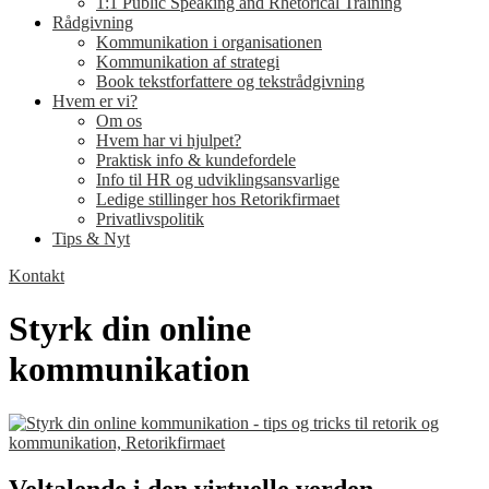
1:1 Public Speaking and Rhetorical Training
Rådgivning
Kommunikation i organisationen
Kommunikation af strategi
Book tekstforfattere og tekstrådgivning
Hvem er vi?
Om os
Hvem har vi hjulpet?
Praktisk info & kundefordele
Info til HR og udviklingsansvarlige
Ledige stillinger hos Retorikfirmaet
Privatlivspolitik
Tips & Nyt
Kontakt
Styrk din online
kommunikation
Veltalende i den virtuelle verden