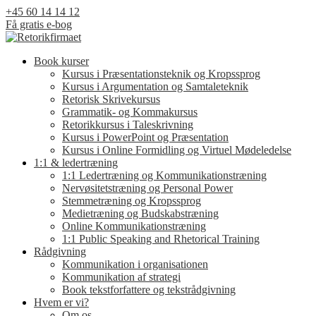
Skip
+45 60 14 14 12
to
Få gratis e-bog
content
Book kurser
Kursus i Præsentationsteknik og Kropssprog
Kursus i Argumentation og Samtaleteknik
Retorisk Skrivekursus
Grammatik- og Kommakursus
Retorikkursus i Taleskrivning
Kursus i PowerPoint og Præsentation
Kursus i Online Formidling og Virtuel Mødeledelse
1:1 & ledertræning
1:1 Ledertræning og Kommunikationstræning
Nervøsitetstræning og Personal Power
Stemmetræning og Kropssprog
Medietræning og Budskabstræning
Online Kommunikationstræning
1:1 Public Speaking and Rhetorical Training
Rådgivning
Kommunikation i organisationen
Kommunikation af strategi
Book tekstforfattere og tekstrådgivning
Hvem er vi?
Om os