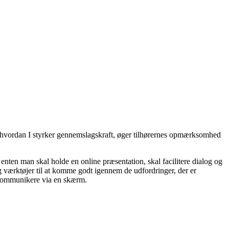
t i, hvordan I styrker gennemslagskraft, øger tilhørernes opmærksomhed
 enten man skal holde en online præsentation, skal facilitere dialog og
og værktøjer til at komme godt igennem de udfordringer, der er
t kommunikere via en skærm.