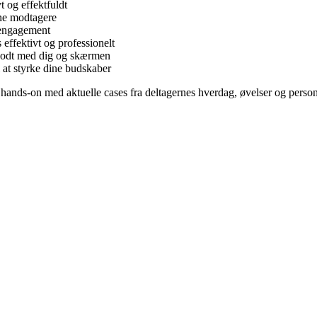
 og effektfuldt
ine modtagere
 engagement
s effektivt og professionelt
 godt med dig og skærmen
 at styrke dine budskaber
i hands-on med aktuelle cases fra deltagernes hverdag, øvelser og person