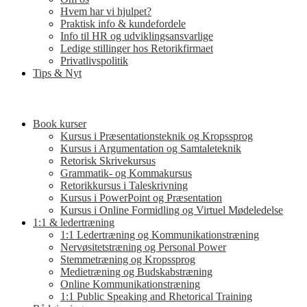
Hvem har vi hjulpet?
Praktisk info & kundefordele
Info til HR og udviklingsansvarlige
Ledige stillinger hos Retorikfirmaet
Privatlivspolitik
Tips & Nyt
Book kurser
Kursus i Præsentationsteknik og Kropssprog
Kursus i Argumentation og Samtaleteknik
Retorisk Skrivekursus
Grammatik- og Kommakursus
Retorikkursus i Taleskrivning
Kursus i PowerPoint og Præsentation
Kursus i Online Formidling og Virtuel Mødeledelse
1:1 & ledertræning
1:1 Ledertræning og Kommunikationstræning
Nervøsitetstræning og Personal Power
Stemmetræning og Kropssprog
Medietræning og Budskabstræning
Online Kommunikationstræning
1:1 Public Speaking and Rhetorical Training