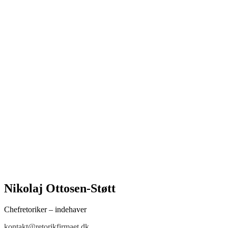
Nikolaj Ottosen-Støtt
Chefretoriker – indehaver
kontakt@retorikfirmaet.dk