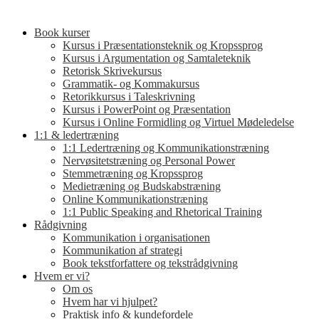
Book kurser
Kursus i Præsentationsteknik og Kropssprog
Kursus i Argumentation og Samtaleteknik
Retorisk Skrivekursus
Grammatik- og Kommakursus
Retorikkursus i Taleskrivning
Kursus i PowerPoint og Præsentation
Kursus i Online Formidling og Virtuel Mødeledelse
1:1 & ledertræning
1:1 Ledertræning og Kommunikationstræning
Nervøsitetstræning og Personal Power
Stemmetræning og Kropssprog
Medietræning og Budskabstræning
Online Kommunikationstræning
1:1 Public Speaking and Rhetorical Training
Rådgivning
Kommunikation i organisationen
Kommunikation af strategi
Book tekstforfattere og tekstrådgivning
Hvem er vi?
Om os
Hvem har vi hjulpet?
Praktisk info & kundefordele