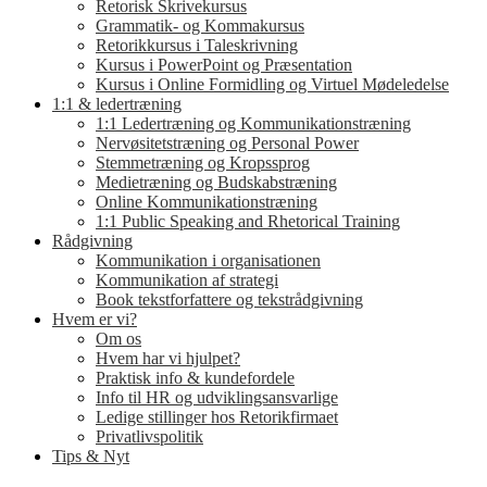
Retorisk Skrivekursus
Grammatik- og Kommakursus
Retorikkursus i Taleskrivning
Kursus i PowerPoint og Præsentation
Kursus i Online Formidling og Virtuel Mødeledelse
1:1 & ledertræning
1:1 Ledertræning og Kommunikationstræning
Nervøsitetstræning og Personal Power
Stemmetræning og Kropssprog
Medietræning og Budskabstræning
Online Kommunikationstræning
1:1 Public Speaking and Rhetorical Training
Rådgivning
Kommunikation i organisationen
Kommunikation af strategi
Book tekstforfattere og tekstrådgivning
Hvem er vi?
Om os
Hvem har vi hjulpet?
Praktisk info & kundefordele
Info til HR og udviklingsansvarlige
Ledige stillinger hos Retorikfirmaet
Privatlivspolitik
Tips & Nyt