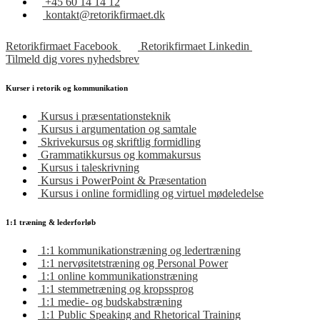
+45 60 14 14 12
kontakt@retorikfirmaet.dk
Retorikfirmaet Facebook
Retorikfirmaet Linkedin
Tilmeld dig vores nyhedsbrev
Kurser i retorik og kommunikation
Kursus i præsentationsteknik
Kursus i argumentation og samtale
Skrivekursus og skriftlig formidling
Grammatikkursus og kommakursus
Kursus i taleskrivning
Kursus i PowerPoint & Præsentation
Kursus i online formidling og virtuel mødeledelse
1:1 træning & lederforløb
1:1 kommunikationstræning og ledertræning
1:1 nervøsitetstræning og Personal Power
1:1 online kommunikationstræning
1:1 stemmetræning og kropssprog
1:1 medie- og budskabstræning
1:1 Public Speaking and Rhetorical Training