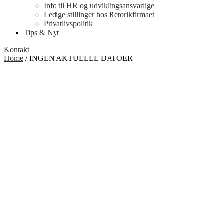
Info til HR og udviklingsansvarlige
Ledige stillinger hos Retorikfirmaet
Privatlivspolitik
Tips & Nyt
Kontakt
Home
/ INGEN AKTUELLE DATOER