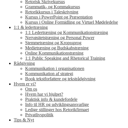
Retorisk Skrivekursus
Grammatik- og Kommakursus
Retorikkursus i Taleskrivning
Kursus i PowerPoint og Præsentation
Kursus i Online Formidling og Virtuel Mødeledelse
1:1 & ledertræning
1:1 Ledertræning og Kommunikationstræning
Nervøsitetstræning og Personal Power
Stemmetræning og Kropssprog
Medietræning og Budskabstræning
Online Kommunikationstræning
1:1 Public Speaking and Rhetorical Training
Rådgivning
Kommunikation i organisationen
Kommunikation af strategi
Book tekstforfattere og tekstrådgivning
Hvem er vi?
Om os
Hvem har vi hjulpet?
Praktisk info & kundefordele
Info til HR og udviklingsansvarlige
Ledige stillinger hos Retorikfirmaet
Privatlivspolitik
Tips & Nyt