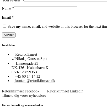
Your review
*
Name
*
Email
*
Save my name, email, and website in this browser for the next ti
Kontakt os
Retorikfirmaet
v/ Nikolaj Ottosen-Støtt
Linnésgade 25
DK-1361 København K
CVR: 29859353
+45 60 14 14 12
kontakt@retorikfirmaet.dk
Retorikfirmaet Facebook
Retorikfirmaet Linkedin
Tilmeld dig vores nyhedsbrev
Kurser i retorik og kommunikation