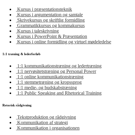
Kursus i præsentationsteknik
Kursus i argumentation og samtale
Skrivekursus og skriftlig formidling
Grammatikkursus og kommakursus
Kursus i taleskrivning
Kursus i PowerPoint & Præsentation
Kursus i online formidling og virtuel mødeledelse
1:1 træning & lederforløb
1:1 kommunikationstræning og ledertræning
1:1 nervøsitetstræning og Personal Power
1:1 online kommunikationstræning
1:1 stemmetræning og kropssprog
1:1 medie- og budskabstræning
1:1 Public Speaking and Rhetorical Training
Retorisk rådgivning
Tekstproduktion og rådgivning
Kommunikation af strategi
Kommunikation i organisationen