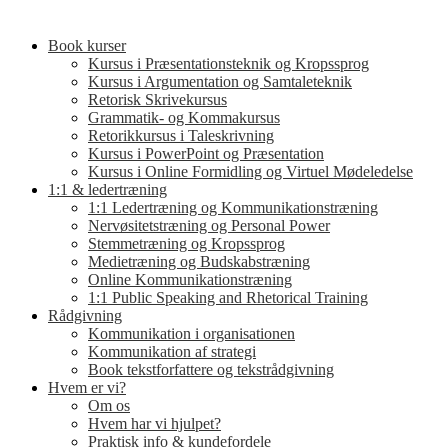
Book kurser
Kursus i Præsentationsteknik og Kropssprog
Kursus i Argumentation og Samtaleteknik
Retorisk Skrivekursus
Grammatik- og Kommakursus
Retorikkursus i Taleskrivning
Kursus i PowerPoint og Præsentation
Kursus i Online Formidling og Virtuel Mødeledelse
1:1 & ledertræning
1:1 Ledertræning og Kommunikationstræning
Nervøsitetstræning og Personal Power
Stemmetræning og Kropssprog
Medietræning og Budskabstræning
Online Kommunikationstræning
1:1 Public Speaking and Rhetorical Training
Rådgivning
Kommunikation i organisationen
Kommunikation af strategi
Book tekstforfattere og tekstrådgivning
Hvem er vi?
Om os
Hvem har vi hjulpet?
Praktisk info & kundefordele